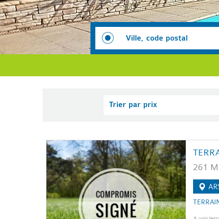
Trier par prix
TERR
261 M
AR
TERRAIN
A voir terr