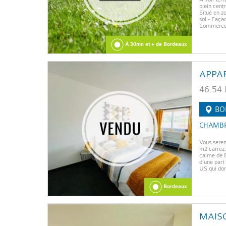
plein centr
Situé en z
sol - Faça
Commerces 
À 30mn et + de Bordeaux
APPA
46.54
BO
CHAMBR
Vous serez
m2 carrez,
calme de B
d'une part
US qui donn
Bordeaux
MAIS