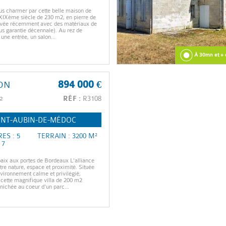
us charmer par cette belle maison de
XIXème siècle de 230 m2, en pierre de
novée récemment avec des matériaux de
ous garantie décennale). Au rez de
une entrée, un salon...
À 30mn et + 
ON
894 000 €
²
RÉF :
R3108
INT-AUBIN-DE-MÉDOC
ES : 5
TERRAIN : 3200 M²
 7
aix aux portes de Bordeaux L'alliance
tre nature, espace et proximité. Située
vironnement calme et privilégié,
cette magnifique villa de 200 m2
 nichée au coeur d'un parc...