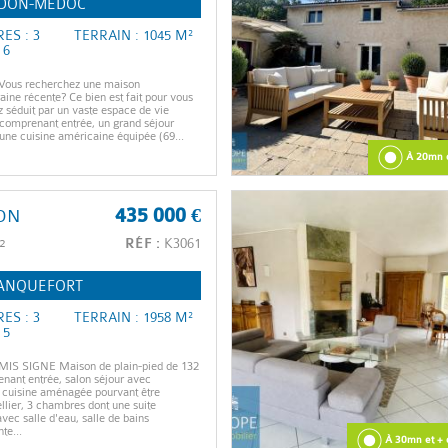
DON-MÉDOC
ES : 3
TERRAIN : 1045 M²
 6
us recherchez une maison
ine récente? Ce bien est fait pour vous
z séduit par un vaste espace de vie
comprenant entrée, un grand séjour
 une cuisine américaine équipée (69...
À 20mn 
ON
435 000 €
²
RÉF :
K3061
ANQUEFORT
ES : 3
TERRAIN : 1958 M²
 5
 SIGNE Maison de plain-pied de 132
ant entrée, salon séjour avec
cuisine aménagée pourvant être
llier, 3 chambres dont une suite
vec salle d'eau, salle de bains
te...
À 30mn et + 