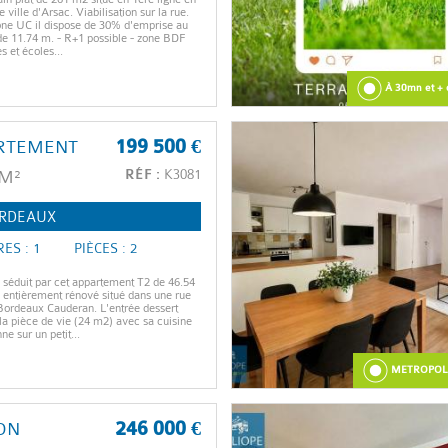
e ville d'Arsac. Viabilisation sur la rue.
one UC il dispose de 30% d'emprise au
de 11.74 m. - R+1 possible - zone BDF
et écoles...
À 30mn et + 
RTEMENT
199 500 €
 M²
RÉF :
K3081
RDEAUX
ES : 1
PIÈCES : 2
 séduit par cet appartement T2 de 46.54
 entièrement rénové situé dans une rue
ordeaux Cauderan. L'entrée dessert
 la pièce de vie (24 m2) avec sa cuisine
e sur un petit...
METROPOLE 
ON
246 000 €