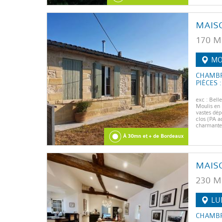
MAIS
170 M
MO
CHAMBR
PIÈCES :
exc : Belle
Moulis en 
vastes dép
clos (PA ac
charmante 
À 30mn et + de Bordeaux
MAIS
230 M
LU
CHAMBR