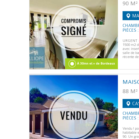
90 M²
MA
CHAMBR
PIÈCES :
URGENT : 
1500 m2 de
avec inser
salle de b
récente de
À 30mn et + de Bordeaux
MAIS
88 M²
CA
CHAMBR
PIÈCES :
Vendu ! po
habitable 
90. Un gra