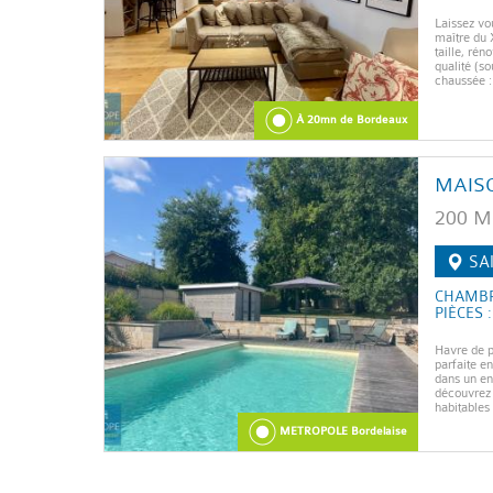
Laissez vo
maître du 
taille, ré
qualité (s
chaussée : 
À 20mn de Bordeaux
MAIS
200 M
SA
CHAMBR
PIÈCES :
Havre de p
parfaite en
dans un en
découvrez 
habitables
METROPOLE Bordelaise