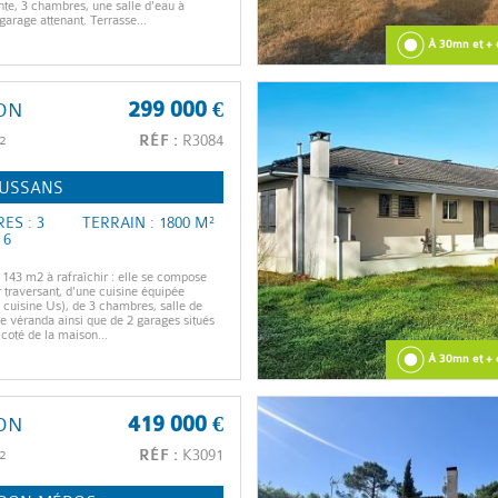
te, 3 chambres, une salle d'eau à
 garage attenant. Terrasse...
À 30mn et + 
ON
299 000 €
²
RÉF :
R3084
USSANS
ES : 3
TERRAIN : 1800 M²
 6
143 m2 à rafraîchir : elle se compose
r traversant, d'une cuisine équipée
é cuisine Us), de 3 chambres, salle de
ne véranda ainsi que de 2 garages situés
coté de la maison...
À 30mn et + 
ON
419 000 €
²
RÉF :
K3091