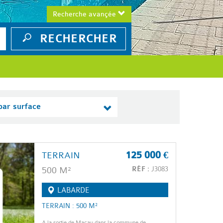
Recherche avançée
RECHERCHER
 par surface
TERRAIN
125 000 €
500 M²
RÉF :
J3083
LABARDE
TERRAIN : 500 M²
A la sortie de Macau dans la commune de