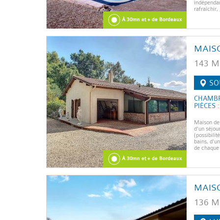
indépendan
rafraîchir,
À 30mn et + de Bordeaux
MAIS
143 M
SO
CHAMBR
PIÈCES :
Maison de 
d'un séjou
(possibilit
bains, d'u
de chaque 
À 30mn et + de Bordeaux
MAIS
136 M