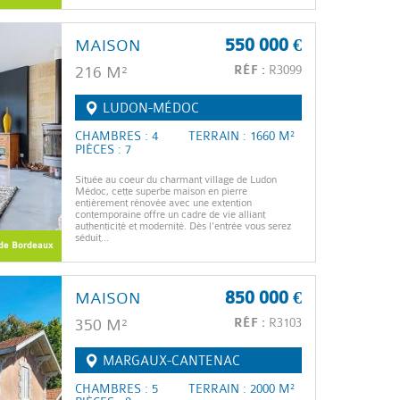
MAISON
550 000 €
216 M²
RÉF :
R3099
LUDON-MÉDOC
CHAMBRES : 4
TERRAIN : 1660 M²
PIÈCES : 7
Située au coeur du charmant village de Ludon
Médoc, cette superbe maison en pierre
entièrement rénovée avec une extention
contemporaine offre un cadre de vie alliant
authenticité et modernité. Dès l'entrée vous serez
séduit...
de Bordeaux
MAISON
850 000 €
350 M²
RÉF :
R3103
MARGAUX-CANTENAC
CHAMBRES : 5
TERRAIN : 2000 M²