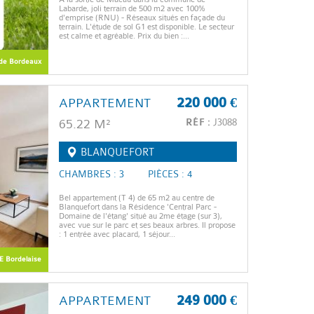
Labarde, joli terrain de 500 m2 avec 100%
d'emprise (RNU) - Réseaux situés en façade du
terrain. L'étude de sol G1 est disponible. Le secteur
est calme et agréable. Prix du bien :...
de Bordeaux
APPARTEMENT
220 000 €
65.22 M²
RÉF :
J3088
BLANQUEFORT
CHAMBRES : 3
PIÈCES : 4
Bel appartement (T 4) de 65 m2 au centre de
Blanquefort dans la Résidence 'Central Parc -
Domaine de l'étang' situé au 2me étage (sur 3),
avec vue sur le parc et ses beaux arbres. Il propose
: 1 entrée avec placard, 1 séjour...
Bordelaise
APPARTEMENT
249 000 €