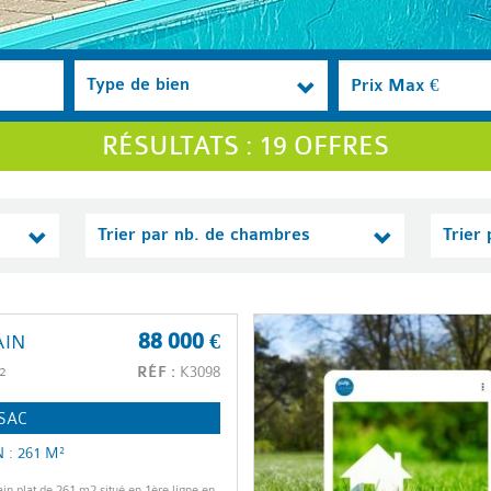
+
Type de bien
RÉSULTATS : 19 OFFRES
Trier par nb. de chambres
Trier
AIN
88 000 €
²
RÉF :
K3098
SAC
 : 261 M²
ain plat de 261 m2 situé en 1ère ligne en