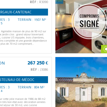
RÉF :
R3090
RGAUX-CANTENAC
ES : 3
TERRAIN : 1507 M²
 5
Agréable maison de plus de 90 m2 sur
 jardin clos : grand séjour traversant
t, cuisine US équipée, trois chambres,
ains complète et une grande dépendance
 plus de 70 m2 comprenant...
ON
267 250 €
RÉF :
J3086
STELNAU-DE-MÉDOC
ES : 3
TERRAIN : 804 M²
 4
ur cette jolie maison de 1986 de 88 m2
en très bon état avec décoration années
nd séjour de 30 m2, une cuisine