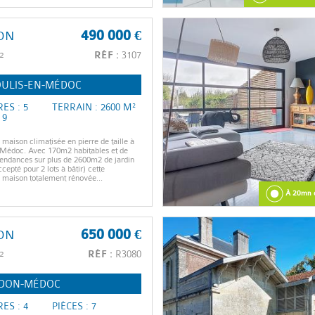
ON
490 000 €
²
RÉF :
3107
ULIS-EN-MÉDOC
ES : 5
TERRAIN : 2600 M²
 9
 maison climatisée en pierre de taille à
Médoc. Avec 170m2 habitables et de
endances sur plus de 2600m2 de jardin
cepté pour 2 lots à bâtir) cette
maison totalement rénovée...
À 20mn 
ON
650 000 €
²
RÉF :
R3080
DON-MÉDOC
ES : 4
PIÈCES : 7