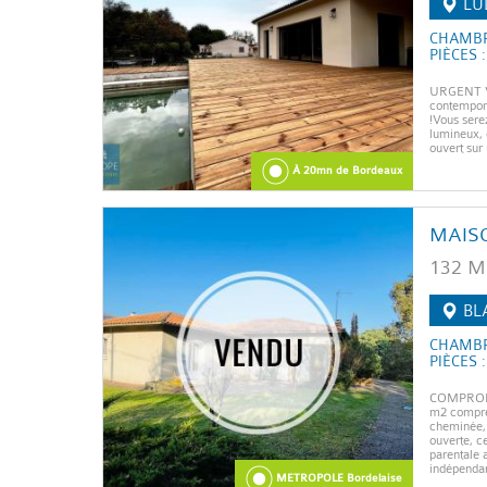
LU
CHAMBR
PIÈCES :
URGENT Vo
contempora
!Vous sere
lumineux, 
ouvert sur
À 20mn de Bordeaux
MAIS
132 M
BL
CHAMBR
PIÈCES :
COMPROMIS
m2 compren
cheminée, 
ouverte, ce
parentale a
indépendan
METROPOLE Bordelaise