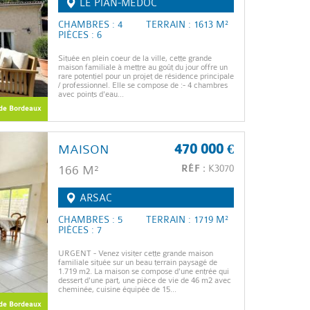
LE PIAN-MÉDOC
CHAMBRES : 4
TERRAIN : 1613 M²
PIÈCES : 6
Située en plein coeur de la ville, cette grande
maison familiale à mettre au goût du jour offre un
rare potentiel pour un projet de résidence principale
/ professionnel. Elle se compose de :- 4 chambres
avec points d'eau...
de Bordeaux
MAISON
470 000 €
166 M²
RÉF :
K3070
ARSAC
CHAMBRES : 5
TERRAIN : 1719 M²
PIÈCES : 7
URGENT - Venez visiter cette grande maison
familiale située sur un beau terrain paysagé de
1.719 m2. La maison se compose d'une entrée qui
dessert d'une part, une pièce de vie de 46 m2 avec
cheminée, cuisine équipée de 15...
de Bordeaux