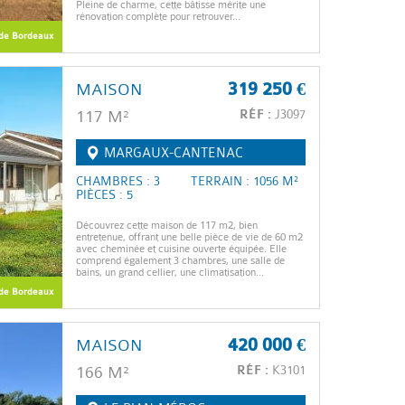
Pleine de charme, cette bâtisse mérite une
rénovation complète pour retrouver...
de Bordeaux
MAISON
319 250 €
117 M²
RÉF :
J3097
MARGAUX-CANTENAC
CHAMBRES : 3
TERRAIN : 1056 M²
PIÈCES : 5
Découvrez cette maison de 117 m2, bien
entretenue, offrant une belle pièce de vie de 60 m2
avec cheminée et cuisine ouverte équipée. Elle
comprend également 3 chambres, une salle de
bains, un grand cellier, une climatisation...
de Bordeaux
MAISON
420 000 €
166 M²
RÉF :
K3101