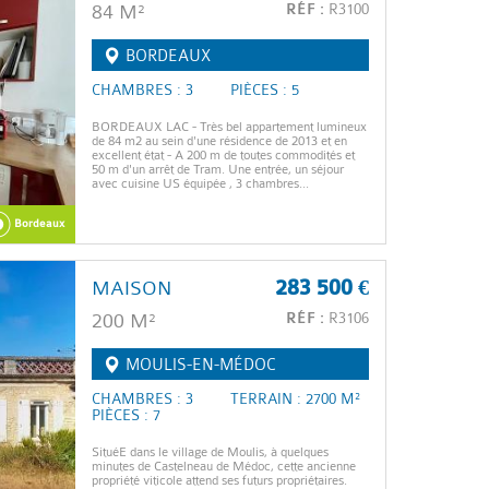
84 M²
RÉF :
R3100
BORDEAUX
CHAMBRES : 3
PIÈCES : 5
BORDEAUX LAC - Très bel appartement lumineux
de 84 m2 au sein d'une résidence de 2013 et en
excellent état - A 200 m de toutes commodités et
50 m d'un arrêt de Tram. Une entrée, un séjour
avec cuisine US équipée , 3 chambres...
Bordeaux
MAISON
283 500 €
200 M²
RÉF :
R3106
MOULIS-EN-MÉDOC
CHAMBRES : 3
TERRAIN : 2700 M²
PIÈCES : 7
SituéE dans le village de Moulis, à quelques
minutes de Castelneau de Médoc, cette ancienne
propriété viticole attend ses futurs propriétaires.